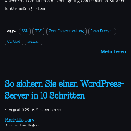
welche Tools Zertifikate mit dem geringsten manuellen Aufwand
funktionsfähig halten.
Tags:
SSL
TLS
Zertifikatsverwaltung
Let's Encrypt
Certbot
acme.sh
Mehr lesen
So sichern Sie einen WordPress-
Server in 10 Schritten
4. August 2026
·
6 Minuten Lesezeit
Mari-Liis Järv
Customer Care Engineer