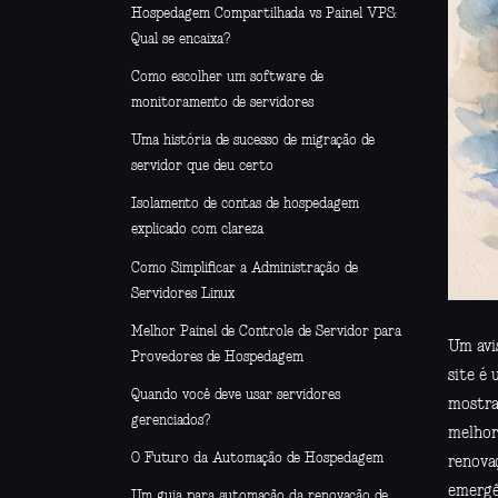
Hospedagem Compartilhada vs Painel VPS:
Qual se encaixa?
Como escolher um software de
monitoramento de servidores
Uma história de sucesso de migração de
servidor que deu certo
Isolamento de contas de hospedagem
explicado com clareza
Como Simplificar a Administração de
Servidores Linux
Melhor Painel de Controle de Servidor para
Um avi
Provedores de Hospedagem
site é
Quando você deve usar servidores
mostra
gerenciados?
melhor
O Futuro da Automação de Hospedagem
renova
emergê
Um guia para automação da renovação de