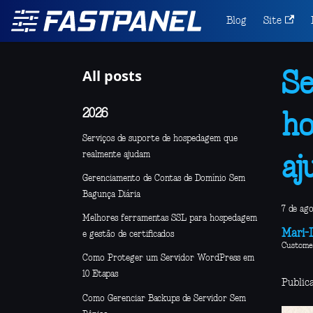
Blog
Site
All posts
Se
2026
ho
Serviços de suporte de hospedagem que
realmente ajudam
aj
Gerenciamento de Contas de Domínio Sem
Bagunça Diária
7 de ag
Melhores ferramentas SSL para hospedagem
Mari-L
e gestão de certificados
Custome
Como Proteger um Servidor WordPress em
10 Etapas
Public
Como Gerenciar Backups de Servidor Sem