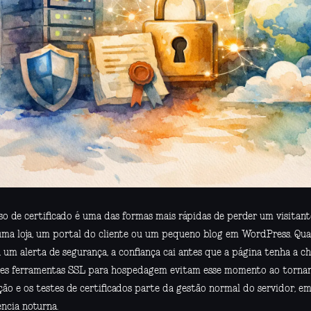
so de certificado é uma das formas mais rápidas de perder um visitant
 uma loja, um portal do cliente ou um pequeno blog em WordPress. Q
 um alerta de segurança, a confiança cai antes que a página tenha a ch
es ferramentas SSL para hospedagem evitam esse momento ao tornar a
ção e os testes de certificados parte da gestão normal do servidor, e
ncia noturna.