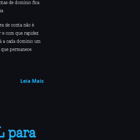
ntas de domínio fica
a.
ra de conta não é
r e com que rapidez
dá a cada domínio um
te que permanece
Leia Mais
L para