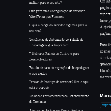
Um site
melhor para o seu site?
página
Guia para uma Configuração de Servidor
suport
WordPress que Funciona
fazer p
O que a carga do servidor significa para o
A ajud
seu site?
página 
Tendências de Automação de Painéis de
Para f
Hospedagem Que Importam
apenas 
7 Melhores Painéis de Controle para
client
Desenvolvedores
quando
Estudo de caso de migração de hospedagem:
Ele nã
o que mudou
manter
Preciso de backups de servidor? Sim, e aqui
está o porquê
Marca
Melhores Ferramentas para Gerenciamento
de Domínios
suport
Alertas de Uptime em Tempo Real que