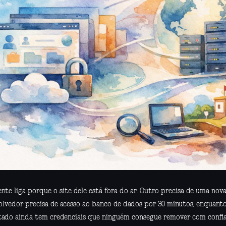
nte liga porque o site dele está fora do ar. Outro precisa de uma nova
olvedor precisa de acesso ao banco de dados por 30 minutos, enquant
tado ainda tem credenciais que ninguém consegue remover com confi