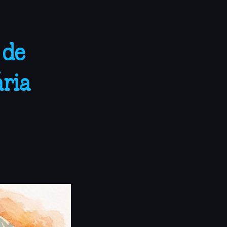
 de
ria