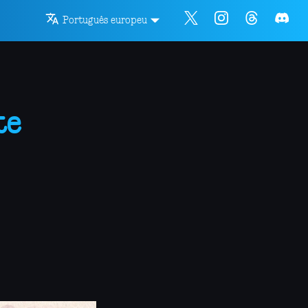
Português europeu
te