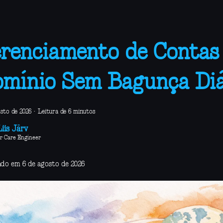
renciamento de Contas
mínio Sem Bagunça Diá
osto de 2026
·
Leitura de 6 minutos
iis Järv
r Care Engineer
ado em 6 de agosto de 2026