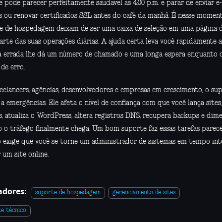
 pode parecer perfeitamente saudável às 4:00 p.m. e parar de enviar e-
s ou renovar certificados SSL antes do café da manhã. É nesse moment
e de hospedagem deixam de ser uma caixa de seleção em uma página d
arte das suas operações diárias. A ajuda certa leva você rapidamente a
a errada lhe dá um número de chamado e uma longa espera enquanto o
de erro.
reelancers, agências, desenvolvedores e empresas em crescimento, o su
a emergências. Ele afeta o nível de confiança com que você lança sites
es, atualiza o WordPress, altera registros DNS, recupera backups e dim
 o tráfego finalmente chega. Um bom suporte faz essas tarefas parece
o exige que você se torne um administrador de sistemas em tempo int
 um site online.
dores:
suporte de hospedagem
gerenciamento de sites
e técnico