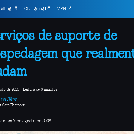
Billing
Changelog
VPN
rviços de suporte de
spedagem que realmen
udam
osto de 2026
·
Leitura de 6 minutos
iis Järv
r Care Engineer
ado em 7 de agosto de 2026