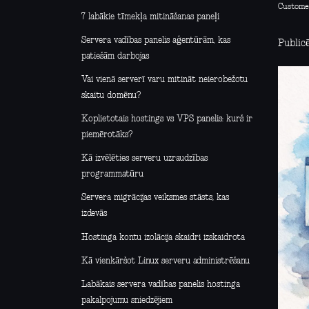
Custome
7 labākie tīmekļa mitināšanas paneļi
Servera vadības panelis aģentūrām, kas
Publicē
patiešām darbojas
Vai vienā serverī varu mitināt neierobežotu
skaitu domēnu?
Koplietotais hostings vs VPS panelis: kurš ir
piemērotāks?
Kā izvēlēties serveru uzraudzības
programmatūru
Servera migrācijas veiksmes stāsts, kas
izdevās
Hostinga kontu izolācija skaidri izskaidrota
Kā vienkāršot Linux serveru administrēšanu
Labākais servera vadības panelis hostinga
pakalpojumu sniedzējiem