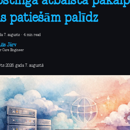
stinga atbalsta pakalp
s patiešām palīdz
da 7. augusts
·
4 min read
iis Järv
r Care Engineer
ts 2026. gada 7. augustā