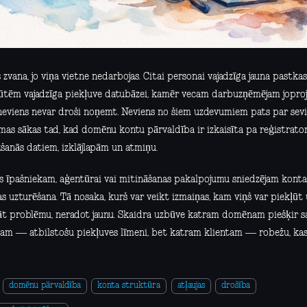
 zvana, jo viņa vietne nedarbojas. Citai personai vajadzīga jauna pastka
ūtēm vajadzīga piekļuve datubāzei, kamēr vecam darbuzņēmējam joprojā
neviens nevar droši noņemt. Neviens no šiem uzdevumiem pats par sevi 
mas sākas tad, kad domēnu kontu pārvaldība ir izkaisīta pa reģistrator
šanās datiem, izklājlapām un atmiņu.
s īpašniekam, aģentūrai vai mitināšanas pakalpojumu sniedzējam konta
s uzturēšana. Tā nosaka, kurš var veikt izmaiņas, kam viņš var piekļūt 
nāt problēmu, neradot jaunu. Skaidra uzbūve katram domēnam piešķir s
ājam — atbilstošu piekļuves līmeni, bet katram klientam — robežu, kas
domēnu pārvaldība
konta struktūra
atļaujas
drošība