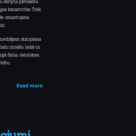
nu skripts pārraksta
gas katastrofas. Tieši
de: izmantojama
zi.
sniedzējiem atkopšana
 dažu minūšu laikā un
gā failus, datubāzes,
rbību.
Read more