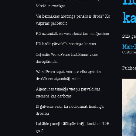
Ho
šobrīd ir svarīgas
ka
Vai bezmaksas hostinga panelis ir drošs? Ko
vispirms pārbaudīt
Kā uzraudzīt servera slodzi bez minējumiem
2026. ga
Kā labāk pārvaldīt hostinga kontus
Mari-L
Custome
Ceļvedis WordPress testēšanas vides
darbplūsmām
Publicē
WordPress sagatavošanas rīka apskats
drošākiem atjauninājumiem
Aģentūras tīmekļa vietņu pārvaldības
piemērs, kas darbojas
10 galvenie veidi, kā nodrošināt hostinga
drošību
Labākie paneļi tālākpārdevēju kontiem 2026.
gadā