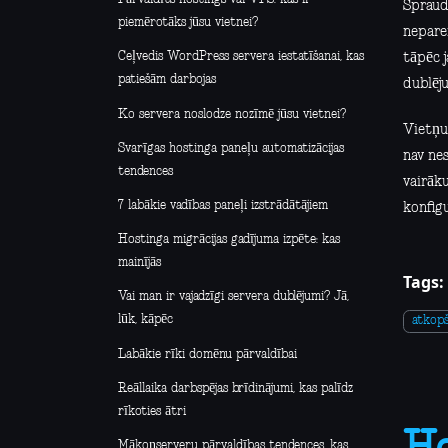
Spraud
piemērotāks jūsu vietnei?
neparei
Ceļvedis WordPress servera iestatīšanai, kas
tāpēc 
patiešām darbojas
dublēju
Ko servera noslodze nozīmē jūsu vietnei?
Vietņu
Svarīgas hostinga paneļu automatizācijas
nav ne
tendences
vairāku
7 labākie vadības paneļi izstrādātājiem
konfigu
Hostinga migrācijas gadījuma izpēte: kas
mainījās
Tags:
Vai man ir vajadzīgi servera dublējumi? Jā,
lūk, kāpēc
atkop
Labākie rīki domēnu pārvaldībai
Reāllaika darbspējas brīdinājumi, kas palīdz
rīkoties ātri
Mākoņserveru pārvaldības tendences, kas