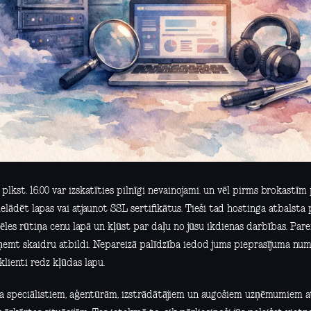
plkst. 16.00 var izskatīties pilnīgi nevainojami. un vēl pirms brokastīm
ielādēt lapas vai atjaunot SSL sertifikātus. Tieši tad hostinga atbalsta
ēles rūtiņa cenu lapā un kļūst par daļu no jūsu ikdienas darbības. Parei
ņemt skaidru atbildi. Nepareizā palīdzība iedod jums pieprasījuma num
lienti redz kļūdas lapu.
a speciālistiem, aģentūrām, izstrādātājiem un augošiem uzņēmumiem at