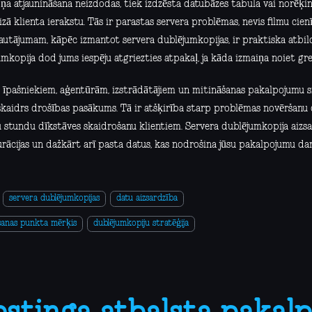
ņa atjaunināšana neizdodas, tiek izdzēsta datubāzes tabula vai norēķi
zā klienta ierakstu. Tās ir parastas servera problēmas, nevis filmu cienī
jautājumam, kāpēc izmantot servera dublējumkopijas, ir praktiska atbil
mkopija dod jums iespēju atgriezties atpakaļ, ja kāda izmaiņa noiet grei
 īpašniekiem, aģentūrām, izstrādātājiem un mitināšanas pakalpojumu 
skaidrs drošības pasākums. Tā ir atšķirība starp problēmas novēršanu
 stundu dīkstāves skaidrošanu klientiem. Servera dublējumkopija aizsar
rācijas un dažkārt arī pasta datus, kas nodrošina jūsu pakalpojumu da
servera dublējumkopijas
datu aizsardzība
šanas punkta mērķis
dublējumkopiju stratēģija