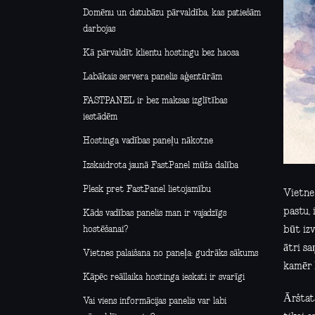
Domēnu un datubāzu pārvaldība, kas patiešām
darbojas
Kā pārvaldīt klientu hostingu bez haosa
Labākais servera panelis aģentūrām
FASTPANEL ir bez maksas izglītības
iestādēm
Hostinga vadības paneļu nākotne
Izskaidrota jaunā FastPanel mūža dalība
Plesk pret FastPanel lietojamību
Vietne 
pastu, 
Kāds vadības panelis man ir vajadzīgs
hostēšanai?
būt izv
ātri sa
Vietnes palaišana no paneļa: gudrāks sākums
kamēr k
Kāpēc reāllaika hostinga ieskati ir svarīgi
Ārštat
Vai viens informācijas panelis var labi