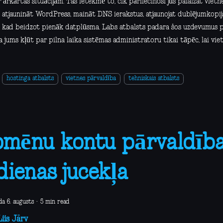
r ārkārtas situācijām. Tas ietekmē to, cik pārliecinoši jūs palaižat vietne
, atjaunināt WordPress, maināt DNS ierakstus, atjaunojat dublējumkopi
i, kad beidzot pienāk datplūsma. Labs atbalsts padara šos uzdevumus 
 jums kļūt par pilna laika sistēmas administratoru tikai tāpēc, lai viet
hostinga atbalsts
vietnes pārvaldība
tehniskais atbalsts
mēnu kontu pārvaldība
dienas jucekļa
da 6. augusts
·
5 min read
iis Järv