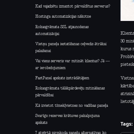
Kad vajadzētu izmantot pārvaldītus serverus?
Hostinga automatizācijas nākotne
Rokasgrāmata SSL atjaunošanas
Klients
automatizācijai
30 min
Vietņu paneļa iestatīšanas ceļvedis ātrākai
kurus 
palaišanai
Problē
Vai viens serveris var mitināt klientus? Jā —
pieteik
ar ierobežojumiem
Vietne
FastPanel apskats izstrādātājiem
kārtība
Rokasgrāmata tālākpārdevēju mitināšanas
atrisi
pārvaldībai
lietot
Kā izvietot tīmekļvietnes no vadības paneļa
Svarīgs rezerves krātuves pakalpojuma
Tags:
apskats
7 atvērtā pirmkoda paneļu alternatīvas, ko