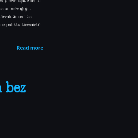
s, pievienojat klientu
jas un mērogojat
pārvaldāmus. Tas
ne paliktu tiešsaistē.
Read more
 bez