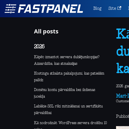
Blog
Site
All posts
Kā
2026
du
Kāpēc izmantot servera dublējumkopijas?
Aizsardzība, kas atmaksājas
ka
Hostinga atbalsta pakalpojumi, kas patiešām
palīdz
2026. ga
Domēnu kontu pārvaldība bez ikdienas
Mari-L
jucekļa
Custome
Labākie SSL rīki mitināšanai un sertifikātu
pārvaldībai
Publicē
Kā nodrošināt WordPress servera drošību 10