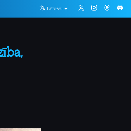
Latviešu
ība,