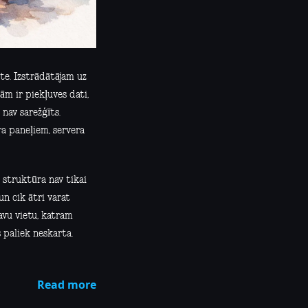
ste. Izstrādātājam uz
m ir piekļuves dati,
nav sarežģīts.
a paneļiem, servera
 struktūra nav tikai
un cik ātri varat
avu vietu, katram
 paliek neskarta.
Read more