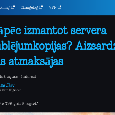
Billing
Changelog
VPN
pēc izmantot servera
blējumkopijas? Aizsardz
s atmaksājas
da 8. augusts
·
5 min read
iis Järv
r Care Engineer
ts 2026. gada 8. augustā