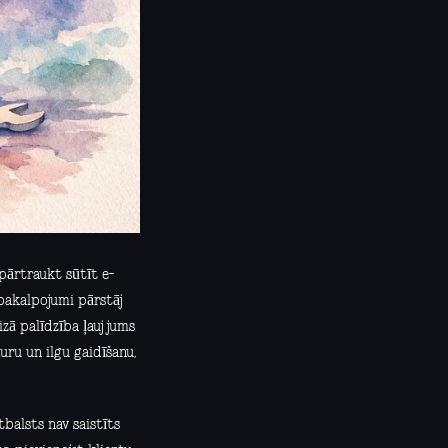
 pārtraukt sūtīt e-
 pakalpojumi pārstāj
zā palīdzība ļauj jums
uru un ilgu gaidīšanu,
balsts nav saistīts