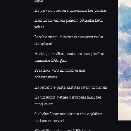
soļos
Kā pārvaldīt servera dublējumus bez panikas
Kam Linux vadības panelim patiesībā būtu
jādara
Labākie vietņu dublēšanas risinājumi reālai
atkopšanai
Hostinga drošības tendences, kam pievērst
uzmanību 2026. gadā
Praktiska VPS administrēšanas
rokasgrāmata
Kā iestatīt e-pasta kastītes savam domēnam
Kā uzraudzīt vietnes darbspējas laiku bez
minējumiem
9 labākie Linux mitināšanas rīki vieglākam
darbam ar serveri
Pārvaldīts hostings vai VPS: kas ir