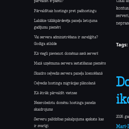
tikai a
pārvaldīt e-pastu?
kontus
Pārvaldītais hostings pret pašhostingu
server
Labākie tālākpārdevēja paneļa lietojuma
neprasa
gadījumu piemēri
Vai servera administrēšana ir sarežģīta?
Tags:
Godīga atbilde
Kā viegli pievienot domēnus savā serverī
Mazā uzņēmuma servera iestatīšanas piemērs
Skaidrs ceļvedis servera paneļa licencēšanā
Do
Ceļvedis hostinga migrācijas plānošanā
Kā ātrāk pārvaldīt vietnes
ik
Neierobežotu domēnu hostinga panelis:
skaidrojums
2026. ga
Serveru palīdzības pakalpojuma apskats: kas
ir svarīgi
Mari-L