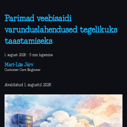
Parimad veebisaidi
varunduslahendused tegelikuks
taastamiseks
1. august 2026
·
5 min lugemine
Mari-Liis Järv
Customer Care Engineer
Avaldatud 1. augustil 2026