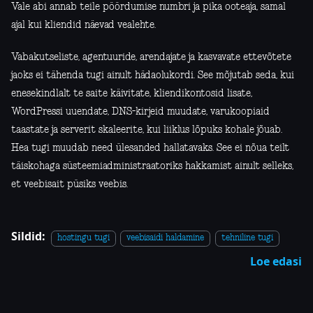
Vale abi annab teile pöördumise numbri ja pika ooteaja, samal
ajal kui kliendid näevad vealehte.
Vabakutseliste, agentuuride, arendajate ja kasvavate ettevõtete
jaoks ei tähenda tugi ainult hädaolukordi. See mõjutab seda, kui
enesekindlalt te saite käivitate, kliendikontosid lisate,
WordPressi uuendate, DNS-kirjeid muudate, varukoopiaid
taastate ja serverit skaleerite, kui liiklus lõpuks kohale jõuab.
Hea tugi muudab need ülesanded hallatavaks. See ei nõua teilt
täiskohaga süsteemiadministraatoriks hakkamist ainult selleks,
et veebisait püsiks veebis.
Sildid:
hostingu tugi
veebisaidi haldamine
tehniline tugi
Loe edasi