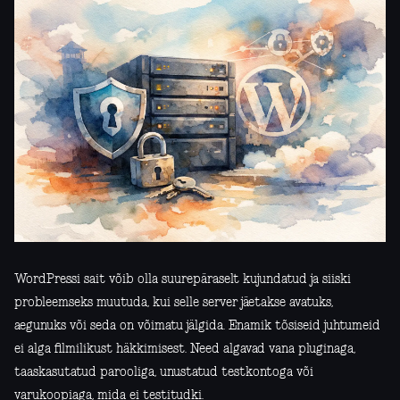
WordPressi sait võib olla suurepäraselt kujundatud ja siiski
probleemseks muutuda, kui selle server jäetakse avatuks,
aegunuks või seda on võimatu jälgida. Enamik tõsiseid juhtumeid
ei alga filmilikust häkkimisest. Need algavad vana pluginaga,
taaskasutatud parooliga, unustatud testkontoga või
varukoopiaga, mida ei testitudki.