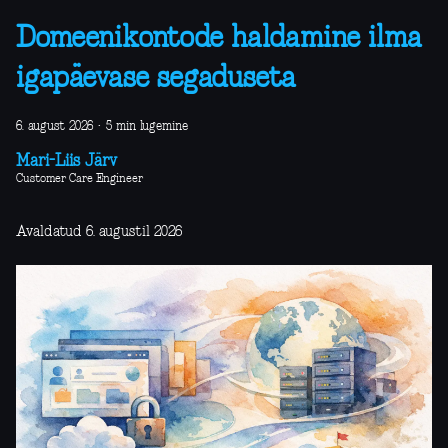
Domeenikontode haldamine ilma
igapäevase segaduseta
6. august 2026
·
5 min lugemine
Mari-Liis Järv
Customer Care Engineer
Avaldatud 6. augustil 2026