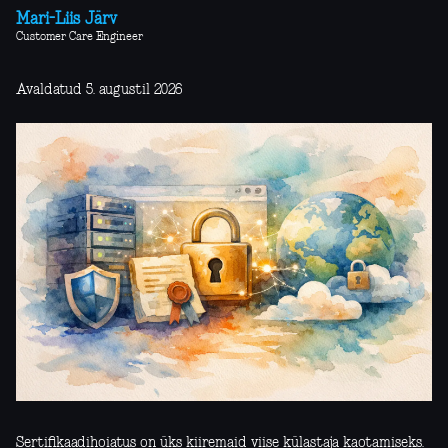
Mari-Liis Järv
Customer Care Engineer
Avaldatud 5. augustil 2026
Sertifikaadihoiatus on üks kiiremaid viise külastaja kaotamiseks.