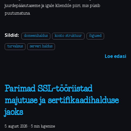
juurdepääsutaseme ja igale kliendile piiri, mis püsib
puutumatuna.
Sildid:
domeenihaldus
konto struktuur
õigused
turvalisus
serveri haldus
Loe edasi
Parimad SSL-tööriistad
majutuse ja sertifikaadihalduse
jaoks
5. august 2026
·
5 min lugemine