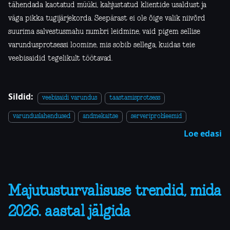
tähendada kaotatud müüki, kahjustatud klientide usaldust ja
väga pikka tugijärjekorda. Seepärast ei ole õige valik niivõrd
suurima salvestusmahu numbri leidmine, vaid pigem sellise
varundusprotsessi loomine, mis sobib sellega, kuidas teie
veebisaidid tegelikult töötavad.
Sildid:
veebisaidi varundus
taastamisprotsess
varunduslahendused
andmekaitse
serveriprobleemid
Loe edasi
Majutusturvalisuse trendid, mida
2026. aastal jälgida