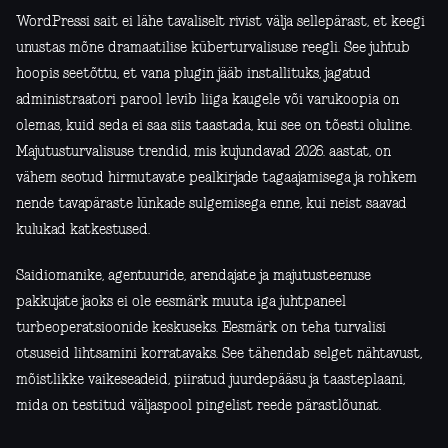
WordPressi sait ei lähe tavaliselt rivist välja sellepärast, et keegi
unustas mõne dramaatilise küberturvalisuse reegli. See juhtub
hoopis seetõttu, et vana plugin jääb installituks, jagatud
administraatori parool levib liiga kaugele või varukoopia on
olemas, kuid seda ei saa siis taastada, kui see on tõesti oluline.
Majutusturvalisuse trendid, mis kujundavad 2026. aastat, on
vähem seotud hirmutavate pealkirjade tagaajamisega ja rohkem
nende tavapäraste lünkade sulgemisega enne, kui neist saavad
kulukad katkestused.
Saidiomanike, agentuuride, arendajate ja majutusteenuse
pakkujate jaoks ei ole eesmärk muuta iga juhtpaneel
turbeoperatsioonide keskuseks. Eesmärk on teha turvalisi
otsuseid lihtsamini korratavaks. See tähendab selget nähtavust,
mõistlikke vaikeseadeid, piiratud juurdepääsu ja taasteplaani,
mida on testitud väljaspool pingelist reede pärastlõunat.