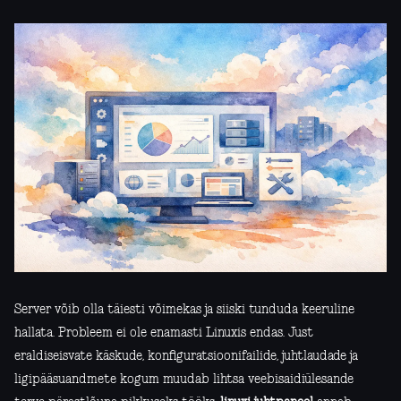
Server võib olla täiesti võimekas ja siiski tunduda keeruline
hallata. Probleem ei ole enamasti Linuxis endas. Just
eraldiseisvate käskude, konfiguratsioonifailide, juhtlaudade ja
ligipääsuandmete kogum muudab lihtsa veebisaidiülesande