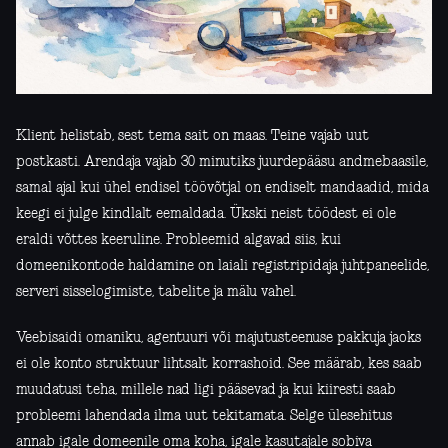
Klient helistab, sest tema sait on maas. Teine vajab uut
postkasti. Arendaja vajab 30 minutiks juurdepääsu andmebaasile,
samal ajal kui ühel endisel töövõtjal on endiselt mandaadid, mida
keegi ei julge kindlalt eemaldada. Ükski neist töödest ei ole
eraldi võttes keeruline. Probleemid algavad siis, kui
domeenikontode haldamine on laiali registripidaja juhtpaneelide,
serveri sisselogimiste, tabelite ja mälu vahel.
Veebisaidi omaniku, agentuuri või majutusteenuse pakkuja jaoks
ei ole konto struktuur lihtsalt korrashoid. See määrab, kes saab
muudatusi teha, millele nad ligi pääsevad ja kui kiiresti saab
probleemi lahendada ilma uut tekitamata. Selge ülesehitus
annab igale domeenile oma koha, igale kasutajale sobiva