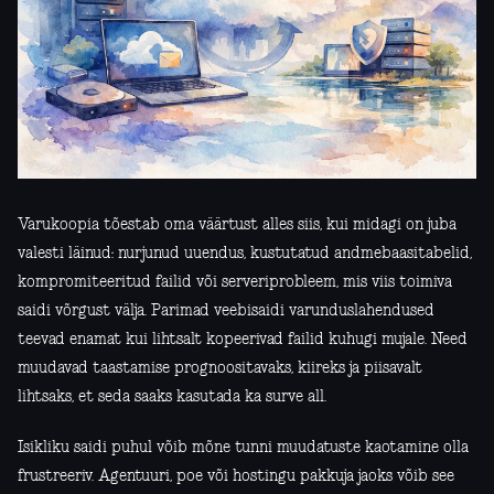
Varukoopia tõestab oma väärtust alles siis, kui midagi on juba
valesti läinud: nurjunud uuendus, kustutatud andmebaasitabelid,
kompromiteeritud failid või serveriprobleem, mis viis toimiva
saidi võrgust välja. Parimad veebisaidi varunduslahendused
teevad enamat kui lihtsalt kopeerivad failid kuhugi mujale. Need
muudavad taastamise prognoositavaks, kiireks ja piisavalt
lihtsaks, et seda saaks kasutada ka surve all.
Isikliku saidi puhul võib mõne tunni muudatuste kaotamine olla
frustreeriv. Agentuuri, poe või hostingu pakkuja jaoks võib see