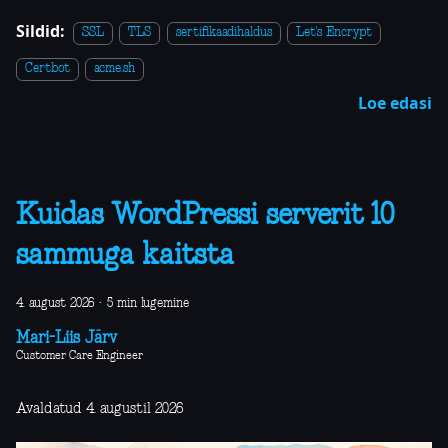
Sildid:
SSL
TLS
sertifikaadihaldus
Let's Encrypt
Certbot
acme.sh
Loe edasi
Kuidas WordPressi serverit 10
sammuga kaitsta
4. august 2026
·
5 min lugemine
Mari-Liis Järv
Customer Care Engineer
Avaldatud 4. augustil 2026