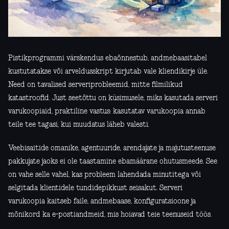
Pistikprogrammi värskendus ebaõnnestub, andmebaasitabel
kustutatakse või arveldusskript kirjutab vale kliendikirje üle.
Need on tavalised serveriprobleemid, mitte filmilikud
katastroofid. Just seetõttu on küsimusele, miks kasutada serveri
varukoopiaid, praktiline vastus: kasutatav varukoopia annab
teile tee tagasi, kui muudatus läheb valesti.
Veebisaitide omanike, agentuuride, arendajate ja majutusteenuse
pakkujate jaoks ei ole taastamine ebamäärane ohutusmeede. See
on vahe selle vahel, kas probleem lahendada minutitega või
selgitada klientidele tundidepikkust seisakut. Serveri
varukoopia kaitseb faile, andmebaase, konfiguratsioone ja
mõnikord ka e-postiandmeid, mis hoiavad teie teenuseid töös.