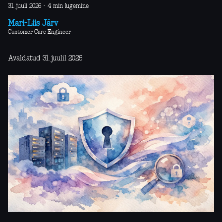
31. juuli 2026
·
4 min lugemine
Mari-Liis Järv
Customer Care Engineer
Avaldatud 31. juulil 2026