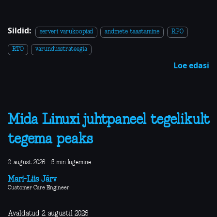
Sildid:
serveri varukoopiad
andmete taastamine
RPO
RTO
varundusstrateegia
Loe edasi
Mida Linuxi juhtpaneel tegelikult
tegema peaks
2. august 2026
·
5 min lugemine
Mari-Liis Järv
Customer Care Engineer
Avaldatud 2. augustil 2026