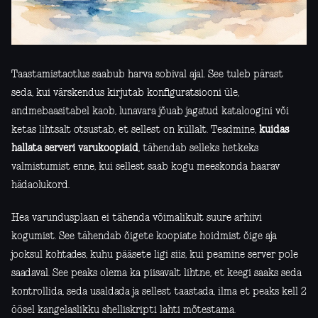
Taastamistaotlus saabub harva sobival ajal. See tuleb pärast
seda, kui värskendus kirjutab konfiguratsiooni üle,
andmebaasitabel kaob, lunavara jõuab jagatud kataloogini või
ketas lihtsalt otsustab, et sellest on küllalt. Teadmine,
kuidas
hallata serveri varukoopiaid
, tähendab selleks hetkeks
valmistumist enne, kui sellest saab kogu meeskonda haarav
hädaolukord.
Hea varundusplaan ei tähenda võimalikult suure arhiivi
kogumist. See tähendab õigete koopiate hoidmist õige aja
jooksul kohtades, kuhu pääsete ligi siis, kui peamine server pole
saadaval. See peaks olema ka piisavalt lihtne, et keegi saaks seda
kontrollida, seda usaldada ja sellest taastada, ilma et peaks kell 2
öösel kangelaslikku shelliskripti lahti mõtestama.