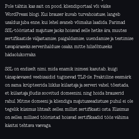
Pole tähtis, kas sait on pood, kliendiportaal või väike
WordPressi blogi. Kui brauser kuvab turvahoiatuse, langeb
usaldus juba enne, kui lehel avaneb võimalus laadida. Parimad
SSL-tööriistad majutuse jaoks hoiavad selle hetke ära, muutes
sertifikaatide väljastamise, paigaldamise, uuendamise ja testimise
tavapäraseks serverihalduse osaks, mitte hilisõhtuseks
hädaolukorraks.
SSL on endiselt nimi, mida enamik inimesi kasutab, kuigi
tänapäevased veebisaidid tuginevad TLS-ile. Praktiline eesmärk
on sama: krüpteerida liiklus külastaja ja serveri vahel, tõestada,
et külastaja jõudis soovitud domeenini, ning hoida brauserid
rahul. Mitme domeeni ja kliendiga majutusseadistuse puhul ei ole
tegelik küsimus lihtsalt selles, millist sertifikaati osta. Küsimus
on selles, millised tööriistad hoiavad sertifikaadid töös vähima
käsitsi tehtava vaevaga.