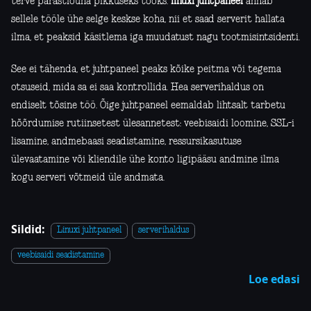
terve pärastlõuna pikkuseks tööks.
linuxi juhtpaneel
annab
sellele tööle ühe selge keskse koha, nii et saad serverit hallata
ilma, et peaksid käsitlema iga muudatust nagu tootmisintsidenti.
See ei tähenda, et juhtpaneel peaks kõike peitma või tegema
otsuseid, mida sa ei saa kontrollida. Hea serverihaldus on
endiselt tõsine töö. Õige juhtpaneel eemaldab lihtsalt tarbetu
hõõrdumise rutiinsetest ülesannetest: veebisaidi loomine, SSL-i
lisamine, andmebaasi seadistamine, ressursikasutuse
ülevaatamine või kliendile ühe konto ligipääsu andmine ilma
kogu serveri võtmeid üle andmata.
Sildid:
Linuxi juhtpaneel
serverihaldus
veebisaidi seadistamine
Loe edasi