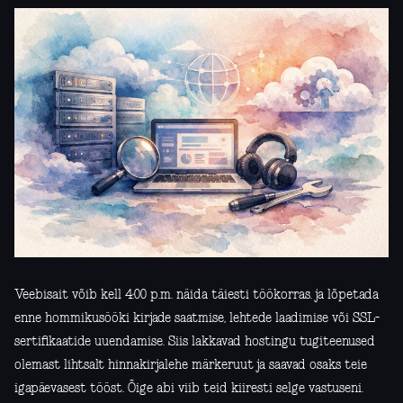
Veebisait võib kell 4:00 p.m. näida täiesti töökorras. ja lõpetada
enne hommikusööki kirjade saatmise, lehtede laadimise või SSL-
sertifikaatide uuendamise. Siis lakkavad hostingu tugiteenused
olemast lihtsalt hinnakirjalehe märkeruut ja saavad osaks teie
igapäevasest tööst. Õige abi viib teid kiiresti selge vastuseni.