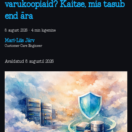
varukoopiaid? Kaitse, mis tasub
end ära
8. august 2026
·
4 min lugemine
Mari-Liis Järv
Customer Care Engineer
Avaldatud 8. augustil 2026