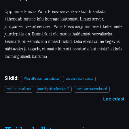
Õppimine, kuidas WordPressi serverikeskkondi kaitsta,
tähendab mitme kihi korraga kaitsmist: Linuxi server,
juhtpaneel, veebiteenused, WordPress ise ja inimesed, kellel neile
juurdepääs on. Eesmärk ei ole muuta haldamist vaevaliseks.
Eesmärk on eemaldada ilmsed riskid, teha ebatavaline tegevus
nähtavaks ja tagada, et saate kiiresti taastuda, kui miski hakkab
loominguliselt käituma.
Sildid:
WordPressi turvalisus
serveri turvalisus
veebiturvalisus
juurdepääsukontroll
tarkvarauuendused
Loe edasi