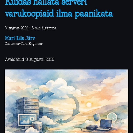
Kuidas hallata serveri
varukoopiaid ilma paanikata
3. august 2026
·
5 min lugemine
Mari-Liis Järv
Customer Care Engineer
Avaldatud 3. augustil 2026