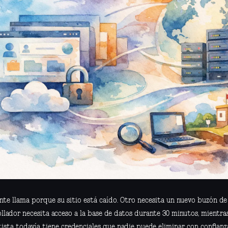
ente llama porque su sitio está caído. Otro necesita un nuevo buzón de
ollador necesita acceso a la base de datos durante 30 minutos, mientr
tista todavía tiene credenciales que nadie puede eliminar con confianz