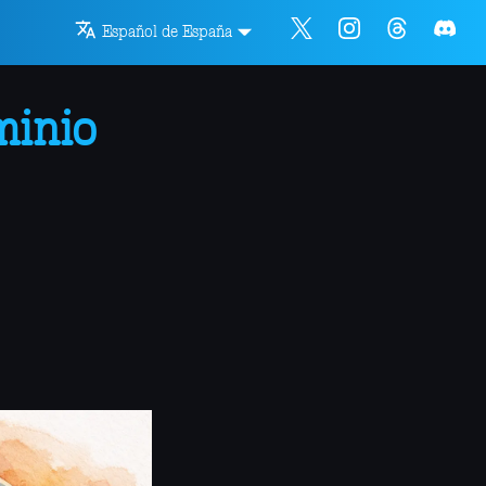
Español de España
minio