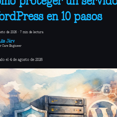
mo proteger un servido
rdPress en 10 pasos
osto de 2026
·
7 min de lectura
iis Järv
r Care Engineer
ado el 4 de agosto de 2026