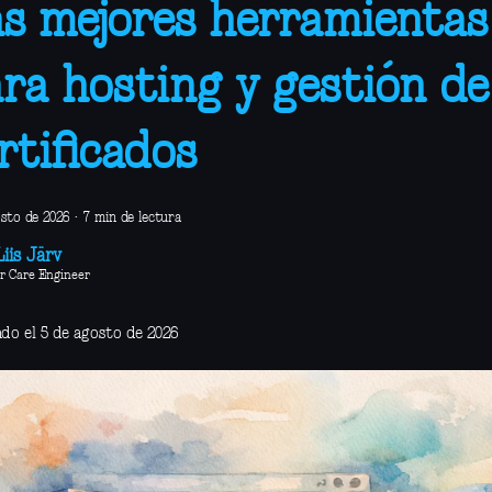
s mejores herramienta
ra hosting y gestión de
rtificados
osto de 2026
·
7 min de lectura
iis Järv
r Care Engineer
ado el 5 de agosto de 2026