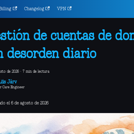
Billing
Changelog
VPN
stión de cuentas de do
n desorden diario
osto de 2026
·
7 min de lectura
iis Järv
r Care Engineer
ado el 6 de agosto de 2026