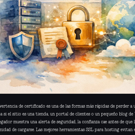
ertencia de certificado es una de las formas más rápidas de perder a u
a si el sitio es una tienda, un portal de clientes o un pequeño blog d
gador muestra una alerta de seguridad, la confianza cae antes de que 
nidad de cargarse. Las mejores herramientas SSL para hosting evitan