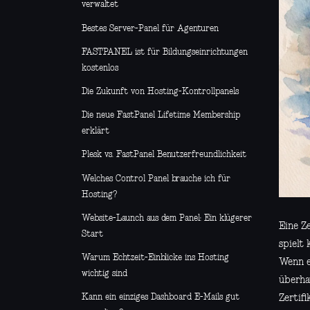
verwaltet
Bestes Server-Panel für Agenturen
FASTPANEL ist für Bildungseinrichtungen
kostenlos
Die Zukunft von Hosting-Kontrollpanels
Die neue FastPanel Lifetime Membership
erklärt
Plesk vs. FastPanel Benutzerfreundlichkeit
Welches Control Panel brauche ich für
Hosting?
Website-Launch aus dem Panel: Ein klügerer
Eine Ze
Start
spielt 
Warum Echtzeit-Einblicke ins Hosting
Wenn e
wichtig sind
überha
Kann ein einziges Dashboard E-Mails gut
Zertifi