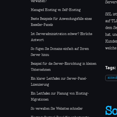
verwalten?
Server
Managed Hosting vs. Self-Hosting
SSL is
Beste Beispiele für Anwendungsfälle eines
auf TL
Reseller-Panels
dem Se
Ist Serveradministration schwer? Ehrliche
hat, u
Antwort
Kunden 
welche
So fügen Sie Domains einfach auf Ihrem
Server hinzu
Beispiel für die Server-Einrichtung in kleinen
Tags:
Unternehmen
acme.s
Ein klarer Leitfaden zur Server-Panel-
Lizenzierung
Ein Leitfaden zur Planung von Hosting-
Migrationen
So
So verwalten Sie Websites schneller