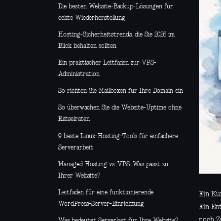
Die besten Website-Backup-Lösungen für
echte Wiederherstellung
Hosting-Sicherheitstrends, die Sie 2026 im
Blick behalten sollten
Ein praktischer Leitfaden zur VPS-
Administration
So richten Sie Mailboxen für Ihre Domain ein
So überwachen Sie die Website-Uptime ohne
Rätselraten
9 beste Linux-Hosting-Tools für einfachere
Serverarbeit
Managed Hosting vs. VPS: Was passt zu
Ihrer Website?
Leitfaden für eine funktionierende
Ein Kun
WordPress-Server-Einrichtung
Ein En
noch Z
Was bedeutet Serverlast für Ihre Website?