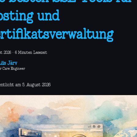
sting und
rtifikatsverwaltung
st 2026
·
6 Minuten Lesezeit
iis Järv
r Care Engineer
entlicht am 5. August 2026