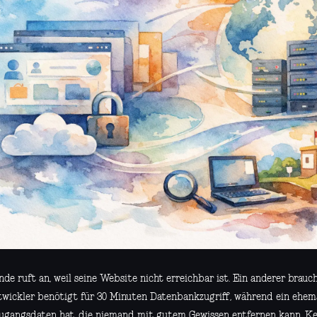
de ruft an, weil seine Website nicht erreichbar ist. Ein anderer brauc
twickler benötigt für 30 Minuten Datenbankzugriff, während ein ehe
ugangsdaten hat, die niemand mit gutem Gewissen entfernen kann. Ke