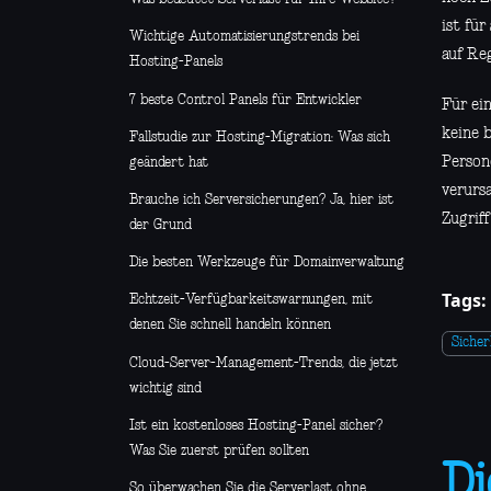
ist fü
Wichtige Automatisierungstrends bei
auf Re
Hosting-Panels
7 beste Control Panels für Entwickler
Für ei
keine 
Fallstudie zur Hosting-Migration: Was sich
Person
geändert hat
verurs
Brauche ich Serversicherungen? Ja, hier ist
Zugrif
der Grund
Die besten Werkzeuge für Domainverwaltung
Tags:
Echtzeit-Verfügbarkeitswarnungen, mit
denen Sie schnell handeln können
Sicher
Cloud-Server-Management-Trends, die jetzt
wichtig sind
Ist ein kostenloses Hosting-Panel sicher?
Was Sie zuerst prüfen sollten
Di
So überwachen Sie die Serverlast ohne