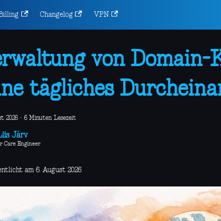
Billing
Changelog
VPN
rwaltung von Domain-
ne tägliches Durcheina
st 2026
·
6 Minuten Lesezeit
iis Järv
r Care Engineer
entlicht am 6. August 2026