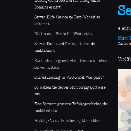
Hosting-Control-Panel für unbegrenzte
Se
Domains erklärt
Server-Hilfe-Service im Test: Worauf es
ankommt
4. Augu
Die 7 besten Panels für Webhosting
Mari-L
Custome
Server-Dashboard für Agenturen, das
funktioniert
Veröff
Kann ich unbegrenzt viele Domains auf einem
Server hosten?
Shared Hosting vs. VPS-Panel: Was passt?
So wählen Sie Server-Monitoring-Software
aus
Eine Servermigrations-Erfolgsgeschichte, die
funktionierte
Hosting-Account-Isolierung klar erklärt
So vereinfachen Sie die Linux-