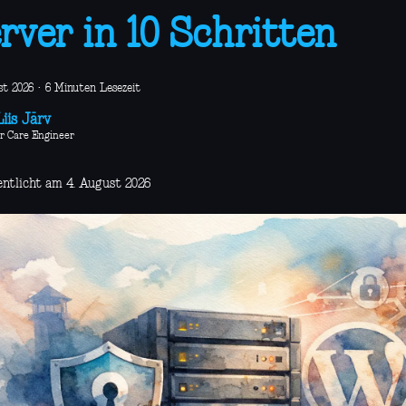
rver in 10 Schritten
st 2026
·
6 Minuten Lesezeit
iis Järv
r Care Engineer
entlicht am 4. August 2026