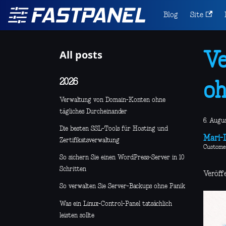
Blog
Site
All posts
Ve
2026
oh
Verwaltung von Domain-Konten ohne
tägliches Durcheinander
6. Augu
Die besten SSL-Tools für Hosting und
Mari-L
Zertifikatsverwaltung
Custome
So sichern Sie einen WordPress-Server in 10
Schritten
Veröff
So verwalten Sie Server-Backups ohne Panik
Was ein Linux-Control-Panel tatsächlich
leisten sollte